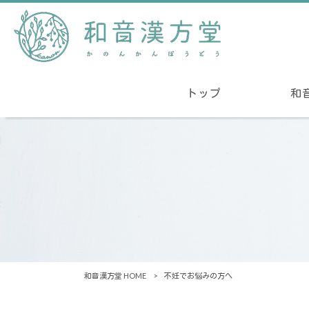
トップ
和
和音漢方堂 HOME
>
不妊でお悩みの方へ