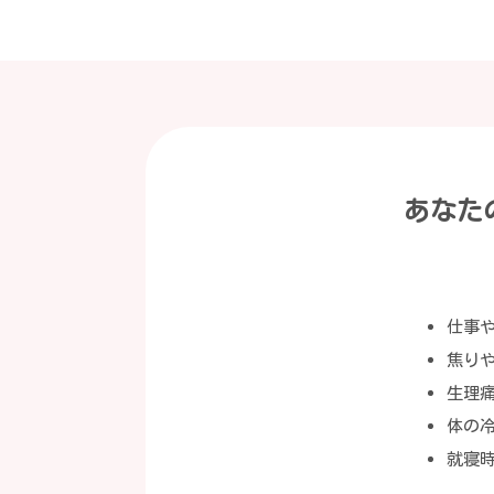
あなた
仕事
焦り
生理
体の
就寝