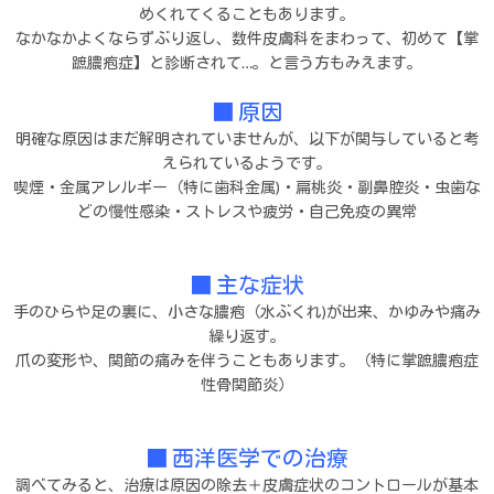
めくれてくることもあります。
なかなかよくならずぶり返し、数件皮膚科をまわって、初めて【掌
蹠膿疱症】と診断されて…。と言う方もみえます。
■ 原因
明確な原因はまだ解明されていませんが、以下が関与していると考
えられているようです。
喫煙・金属アレルギー（特に歯科金属)・扁桃炎・副鼻腔炎・虫歯な
どの慢性感染・ストレスや疲労・自己免疫の異常
■ 主な症状
手のひらや足の裏に、小さな膿疱（水ぶくれ)が出来、かゆみや痛み
繰り返す。
爪の変形や、関節の痛みを伴うこともあります。（特に掌蹠膿疱症
性骨関節炎）
■ 西洋医学での治療
調べてみると、治療は原因の除去＋皮膚症状のコントロールが基本