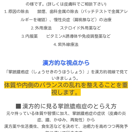
の様です。(詳しくは皮膚科でご相談下さい)
1. 原因の除去 禁煙、歯科金属の除去（パッチテストで金属アレ
ルギーを確認）、慢性炎症（扁桃腺など）の治療
2. 外用療法 ステロイド外用薬など
3. 内服薬 ビタミンA誘導体や免疫調整薬など
4. 紫外線療法
漢方的な視点から
「掌蹠膿疱症（しょうせきのうほうしょう）」を漢方的視線で見て
いきましょう。
体質や内側のバランスの乱れを整えることを重
視します。
■ 漢方的に見る掌蹠膿疱症のとらえ方
元々持っている体質や習慣に加え、掌蹠膿疱症の症状（皮膚の炎
症、膿、かゆみ、再発性）から
漢方薬や生活養生、食生活などを決めて、治癒力を高めつつ再発予