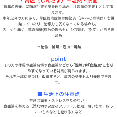
3. 腎虚（じんきょ）＋湿熱・瘀血
長年の再発、関節痛や疲労感を伴う場合、「腎精の不足」として考
えます。
中年以降の方に多く、掌蹠膿疱症性骨関節炎（SAPHO症候群）も併
発していたり、治癒力も弱くなっている場合も。
舌：やや赤く、乾燥気味(厚めの場合も)、ひび割れ（裂文）がある場
合も
→ 治法：補腎・活血・清熱
point
その方の体質や生活習慣や食生活などから
｢湿熱｣や｢血熱｣がこもり
やすくなっている
背景が見られます。
それを一緒に見つけ、改善すると、漢方の効果もより発揮できま
す。
■ 生活上の注意点
禁煙は重要・ストレスをためない・
食生活を整える（添加物や過度なアルコール摂取、甘いもの、脂っ
こいものなどを避ける）など