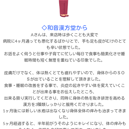
◇和音漢方堂から
Aさんは、来店時は歩くことも大変で
病院に4ヶ月通っても悪化するばかりとで、手も足も皮がむけのとて
も辛い状態でした。
お話をよく伺うと仕事や子育てに忙しい毎日で食事も簡素化させ睡
眠時間も短く無理を重ねている印象でした。
皮膚だけでなく、体は熱くとても疲れやすいので、身体からのＳＯ
Ｓが出ていることを理解して頂きました。
食事・睡眠の改善をする事で、炎症の起きやすい体を変えていくこ
とが出来る事をお伝えしたところ、
出来る限り実行してくださり、同時に身体の熱を取き排泄を高める
漢方を3種類しっかりと服用くださりました。
1ヶ月後には新しい水疱は出なくなり身体全体の痒みも治まってきま
した。
5ヶ月経過すると、半年前がうそのようにキレイになり、体の痒みも