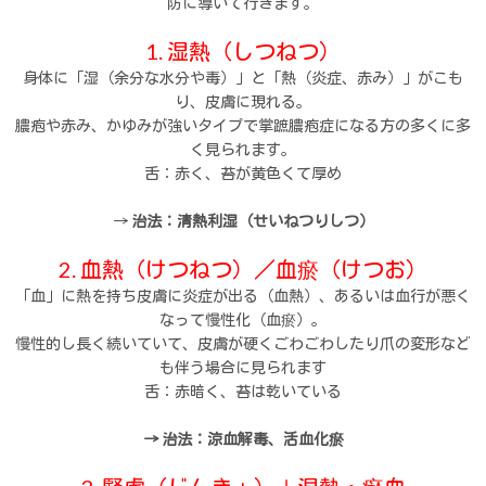
防に導いて行きます。
1. 湿熱（しつねつ）
身体に「湿（余分な水分や毒）」と「熱（炎症、赤み）」がこも
り、皮膚に現れる。
膿疱や赤み、かゆみが強いタイプで掌蹠膿疱症になる方の多くに多
く見られます。
舌：赤く、苔が黄色くて厚め
→
治法：清熱利湿（せいねつりしつ）
2. 血熱（けつねつ）／血瘀（けつお）
「血」に熱を持ち皮膚に炎症が出る（血熱）、あるいは血行が悪く
なって慢性化（血瘀）。
慢性的し長く続いていて、皮膚が硬くごわごわしたり爪の変形など
も伴う場合に見られます
舌：赤暗く、苔は乾いている
→ 治法：涼血解毒、活血化瘀