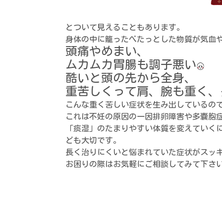
とついて見えることもあります。
身体の中に籠ったべたっとした物質が気血
頭痛やめまい、
ムカムカ胃腸も調子悪い
酷いと頭の先から全身、
重苦しくって肩、腕も重く、
こんな重く苦しい症状を生み出しているの
これは不妊の原因の一因
排卵障害や多嚢胞
「痰湿」のたまりやすい体質を
変えていく
ども大切です。
長く治りにくいと悩まれていた
症状がスッ
お困りの際は
お気軽にご相談してみて下さ