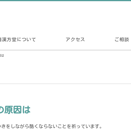
音漢方堂について
アクセス
ご相談
因は
の原因は
かきをしながら
酷くならないことを祈っています。