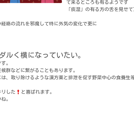
て来るところも有るようです
「痰湿」の有る方の舌を見せて
や経絡の流れを邪魔して特に外気の変化で更に
ダルく横になっていたい。
です。
症候群などに繋がることもあります。
には、
取り除けるような漢方薬と
排泄を促す野菜中心の食養生
キリした
と
喜ばれます。
いね。