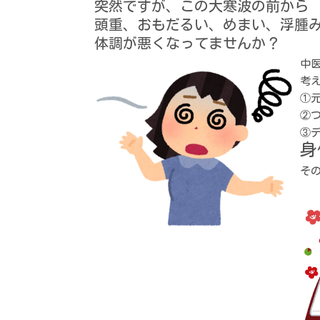
突然ですが、
この大寒波の前から
頭重、おもだるい、めまい、
浮腫
体調が悪くなってませんか？
中
考
①
②
③
身
そ