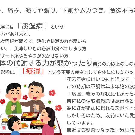
み、痛み、
凝りや張り、
下痢やムカつき、食欲不振
「痰湿病」
医学には
という
え方があります。
元々胃腸が弱くて、消化や排泄の力が弱い方
つい、、美味しいものを沢山食べてしまう方
デザート系やおやつが欠かせない方
体の代謝する力が弱かったり
自分の力以上のもの
「痰湿」
の影響は、
という
不要の産物として身体にのしかかっ
年末年始には
いつもと違って、
この時期の不調は年末年始の疲
「痰湿」絡みの症状悪化がみら
特に私の住む滋賀県は琵琶湖と
為に虹が綺麗に撮れるスポット
しかしそのため、以前にいた愛
じています。
最近はお馴染みなった「気圧病