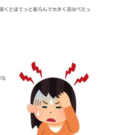
頂くとぼてっと膨らんで大きく苔はべたっ
等な