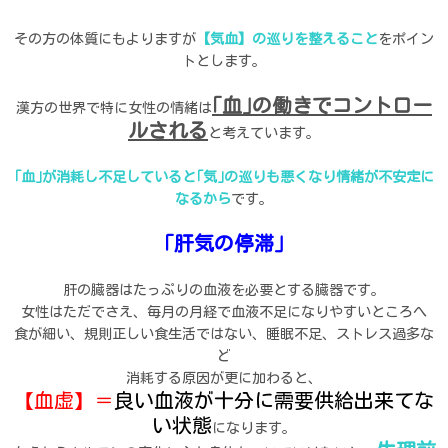
その方の体質にもよりますが
【気血】の巡りを整えること
をポイン
トとします。
｢血｣の働きでコントロー
漢方の世界で特に女性の情緒は
ルされる
と考えています。
｢血｣が消耗し不足していると｢気｣の巡りも悪くなり情緒が不安定に
なるから
です。
｢肝気の停滞｣
肝の臓器はたっぷりの血液を必要とする臓器です。
女性はただでさえ、毎月の月経で血液不足になりやすいところへ
食が細い、規則正しい食生活ではない、睡眠不足、ストレス過多な
ど
消耗する原因が更に加わると、
【血虚】＝
良い血液が十分に需要供給出来てな
い状態
になります。