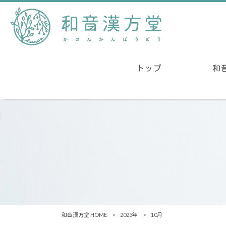
トップ
和
和音漢方堂 HOME
>
2025年
>
10月