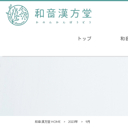
トップ
和
和音漢方堂 HOME
>
2023年
>
9月