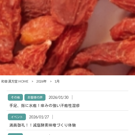
和音漢方堂 HOME
>
2026年
>
1月
│
2026/01/30
その他
お客様の声
手足、指に水疱！痒みの強い汗疱性湿疹
│
2026/01/27
イベント
満員御礼！！減塩酵素味噌づくり体験