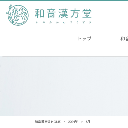
トップ
和
和音漢方堂 HOME
>
2024年
>
8月