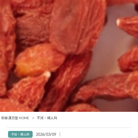
和音漢方堂 HOME
>
不妊・婦人科
│
2026/03/09
不妊・婦人科