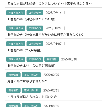
産後にも繋がる妊娠中のケアについて 〜中医学の視点から〜
│
2025/09/16
不妊・婦人科
お客様の声
お客様の声（月経不順からの妊娠）
│
2025/08/22
不妊・婦人科
お客様の声
お客様の声（検査で異常が無いのに卵子が育ちにくい）
│
2025/04/07
不妊・婦人科
お客様の声
お客様の声（2人目希望）
│
2025/03/18
不妊・婦人科
お客様の声
新着情報
お客様の声より1（2人目妊娠希望）
│
2025/02/25
新着情報
不妊・婦人科
男性不妊ではありませんか？
│
2025/02/13
新着情報
不妊・婦人科
イライラが抑えられないと悩むとき
│
2024/08/30
新着情報
不妊・婦人科