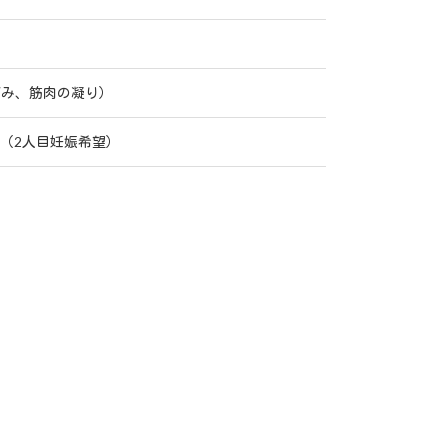
痛み、筋肉の凝り）
1（2人目妊娠希望）