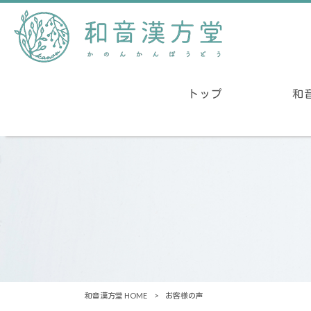
トップ
和
和音漢方堂 HOME
>
お客様の声